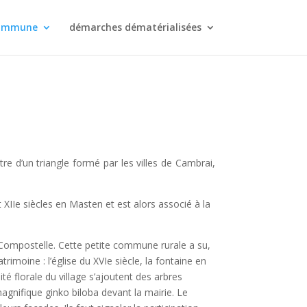
commune
démarches dématérialisées
re d’un triangle formé par les villes de Cambrai,
 XIIe siècles en Masten et est alors associé à la
de Compostelle. Cette petite commune rurale a su,
rimoine : l’église du XVIe siècle, la fontaine en
té florale du village s’ajoutent des arbres
 magnifique ginko biloba devant la mairie. Le