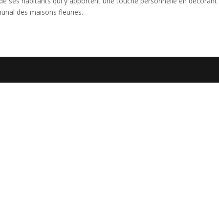
e ses habitants qui y apportent une touche personnelle en décorant leu
nal des maisons fleuries.