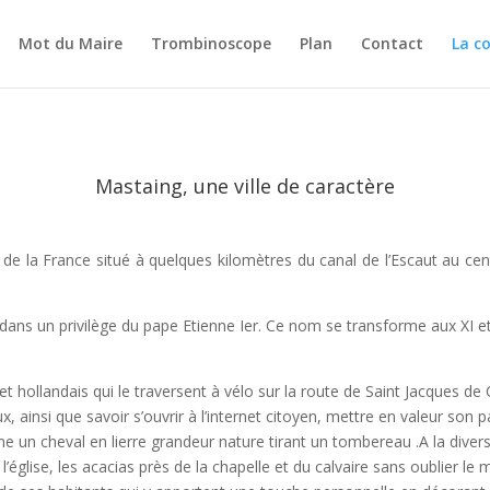
Mot du Maire
Trombinoscope
Plan
Contact
La 
Mastaing, une ville de caractère
de la France situé à quelques kilomètres du canal de l’Escaut au cent
 dans un privilège du pape Etienne Ier. Ce nom se transforme aux XI et
es et hollandais qui le traversent à vélo sur la route de Saint Jacques 
insi que savoir s’ouvrir à l’internet citoyen, mettre en valeur son pat
e un cheval en lierre grandeur nature tirant un tombereau .A la diversi
 l’église, les acacias près de la chapelle et du calvaire sans oublier le