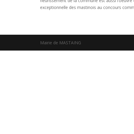
fleurissement de la commune est aussi l’oeuvre d
exceptionnelle des mastinois au concours commu
Mairie de MASTAING